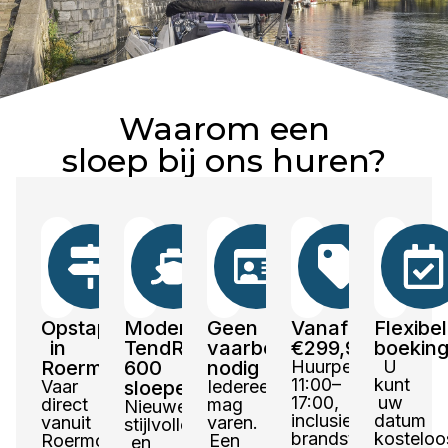
Waarom een
sloep bij ons huren?
Opstapplaats
Moderne
Geen
Vanaf
Flexibe
in
TendR
vaarbewijs
€299,99
boekin
Roermond
600
nodig
Huurperiode
U
11:00–
kunt
Vaar
sloepen
Iedereen
17:00,
uw
direct
mag
Nieuwe,
inclusief
datum
vanuit
varen.
stijlvolle
brandstof,
kosteloo
Roermond
Een
en