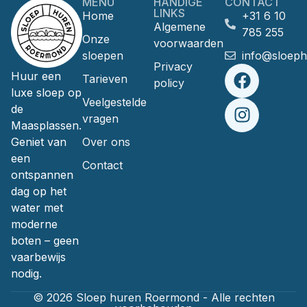
MENU
HANDIGE
CONTACT
LINKS
Home
+31 6 10
Algemene
785 255
Onze
voorwaarden
sloepen
info@sloep
Privacy
Huur een
Tarieven
policy
luxe sloep op
Veelgestelde
de
vragen
Maasplassen.
Geniet van
Over ons
een
Contact
ontspannen
dag op het
water met
moderne
boten – geen
vaarbewijs
nodig.
© 2026 Sloep huren Roermond - Alle rechten