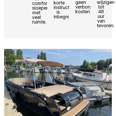
geen
wijzigen
korte
comfortabele
verborgen
tot
instructie
sloepen
kosten.
48
is
met
uur
inbegrepen.
veel
van
ruimte.
tevoren.