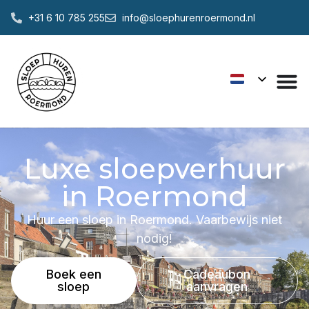
+31 6 10 785 255
info@sloephurenroermond.nl
Luxe sloepverhuur
in Roermond
Huur een sloep in Roermond. Vaarbewijs niet
nodig!
Boek een
Cadeaubon
sloep
aanvragen