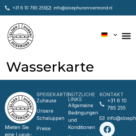
+31 6 10 785 255
info@sloephurenroermond.nl
Wasserkarte
SPEISEKARTE
NÜTZLICHE
KONTAKT
LINKS
Zuhause
+31 6 10
Allgemeine
785 255
Unsere
Bedingungen
Schaluppen
info@sloep
und
Mieten Sie
Konditionen
Preise
eine Luxus-